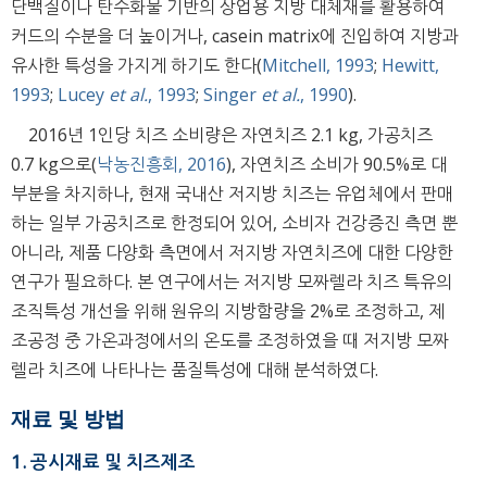
단백질이나 탄수화물 기반의 상업용 지방 대체재를 활용하여
커드의 수분을 더 높이거나, casein matrix에 진입하여 지방과
유사한 특성을 가지게 하기도 한다(
Mitchell, 1993
;
Hewitt,
1993
;
Lucey
et al.
, 1993
;
Singer
et al.
, 1990
).
2016년 1인당 치즈 소비량은 자연치즈 2.1 kg, 가공치즈
0.7 kg으로(
낙농진흥회, 2016
), 자연치즈 소비가 90.5%로 대
부분을 차지하나, 현재 국내산 저지방 치즈는 유업체에서 판매
하는 일부 가공치즈로 한정되어 있어, 소비자 건강증진 측면 뿐
아니라, 제품 다양화 측면에서 저지방 자연치즈에 대한 다양한
연구가 필요하다. 본 연구에서는 저지방 모짜렐라 치즈 특유의
조직특성 개선을 위해 원유의 지방함량을 2%로 조정하고, 제
조공정 중 가온과정에서의 온도를 조정하였을 때 저지방 모짜
렐라 치즈에 나타나는 품질특성에 대해 분석하였다.
재료 및 방법
1. 공시재료 및 치즈제조