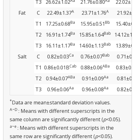
Aa
Aa
T3
26.62±1.02
21.76±0.80
22.02±1.2
A
A
Fat
C
22.49±1.37
23.71±1.76
21.92±1.7
Ba
Bb
T1
17.25±0.68
15.95±0.51
15.40±0.5
Ba
Bab
T2
16.91±1.74
15.85±1.64
14.12±1.40
Ba
Bab
T3
16.11±1.17
14.60±1.13
13.89±0.7
Ca
Bab
Salt
C
0.82±0.03
0.76±0.07
0.71±0.02
Cab
ABa
T1
0.86±0.01B
0.88±0.06
0.83±0.03
ABa
Aa
T2
0.94±0.07
0.91±0.09
0.81±0.02
Aa
Aa
T3
0.96±0.06
0.96±0.08
0.82±0.03
*
Data are mean±standard deviation values.
A~D
: Means with different superscripts in the
same column are significantly different (
p
<0.05).
a~e
: Means with different superscripts in the
same row are significantly different (
p
<0.05).