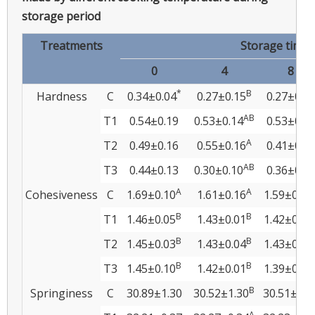
storage period
Treatments
Storage time 
0
4
8
*
B
Hardness
C
0.34±0.04
0.27±0.15
0.27±0.1
AB
T1
0.54±0.19
0.53±0.14
0.53±0.1
A
T2
0.49±0.16
0.55±0.16
0.41±0.1
AB
T3
0.44±0.13
0.30±0.10
0.36±0.1
A
A
Cohesiveness
C
1.69±0.10
1.61±0.16
1.59±0.13
B
B
T1
1.46±0.05
1.43±0.01
1.42±0.04
B
B
T2
1.45±0.03
1.43±0.04
1.43±0.05
B
B
T3
1.45±0.10
1.42±0.01
1.39±0.03
B
Springiness
C
30.89±1.30
30.52±1.30
30.51±1.3
A