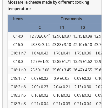
Mozzarella cheese made by different cooking
temperature
Items
Treatments
C
T1
T2
T3
*
C14:0
12.73±0.64
12.96±0.87
13.15±0.98
12.92±0
C16:0
43.83±3.14
43.88±3.10
42.10±6.10
43.70±3
C16:1 n7
1.84±0.43
1.78±0.41
1.75±0.36
1.82±0
C18:0
12.99±1.40
12.85±1.71
13.49±1.62
12.99±1
C18:1 n9
25.60±3.08
25.60±3.45
26.47±4.55
25.69±3
C18:1 n7
0.09±0.02
0.9 ±0.02
0.09±0.02
0.10±0
C18:2 n6
2.09±0.23
2.04±0.21
2.13±0.30
2.02±0
C18:3 n6
0.10±0.02
0.10±0.02
0.09±0.02
0.09±0
C18:3 n3
0.21±0.04
0.21±0.03
0.21±0.04
0.20±0