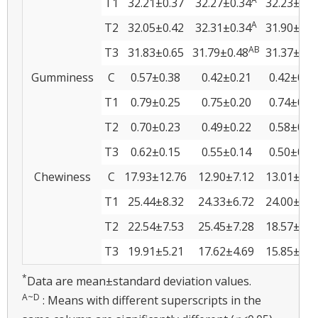
T1
32.21±0.37
32.27±0.34
32.23±0.4
A
T2
32.05±0.42
32.31±0.34
31.90±0.4
AB
T3
31.83±0.65
31.79±0.48
31.37±1.1
Gumminess
C
0.57±0.38
0.42±0.21
0.42±0.0
T1
0.79±0.25
0.75±0.20
0.74±0.0
T2
0.70±0.23
0.49±0.22
0.58±0.1
T3
0.62±0.15
0.55±0.14
0.50±0.2
Chewiness
C
17.93±12.76
12.90±7.12
13.01±9.0
T1
25.44±8.32
24.33±6.72
24.00±8.2
T2
22.54±7.53
25.45±7.28
18.57±5.5
T3
19.91±5.21
17.62±4.69
15.85±8.0
*
Data are mean±standard deviation values.
A~D
: Means with different superscripts in the