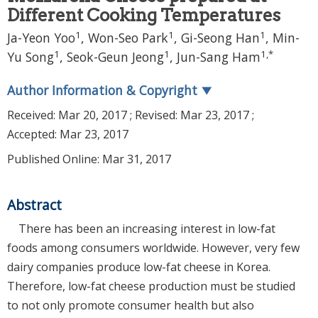
Different Cooking Temperatures
1
1
1
Ja-Yeon Yoo
,
Won-Seo Park
,
Gi-Seong Han
,
Min-
1
1
1
,
*
Yu Song
,
Seok-Geun Jeong
,
Jun-Sang Ham
Author Information & Copyright
▼
Received:
Mar 20, 2017
; Revised:
Mar 23, 2017
;
Accepted:
Mar 23, 2017
Published Online: Mar 31, 2017
Abstract
There has been an increasing interest in low-fat
foods among consumers worldwide. However, very few
dairy companies produce low-fat cheese in Korea.
Therefore, low-fat cheese production must be studied
to not only promote consumer health but also