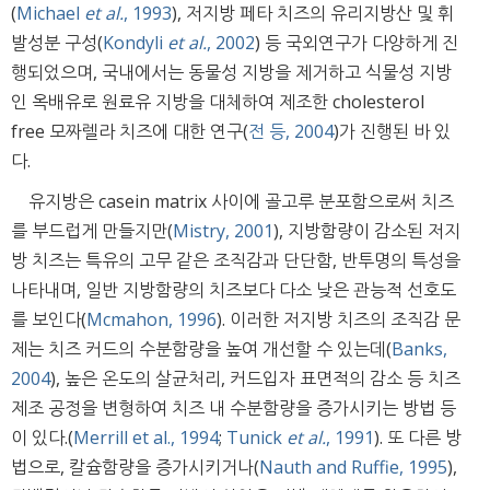
(
Michael
et al.
, 1993
), 저지방 페타 치즈의 유리지방산 및 휘
발성분 구성(
Kondyli
et al.
, 2002
) 등 국외연구가 다양하게 진
행되었으며, 국내에서는 동물성 지방을 제거하고 식물성 지방
인 옥배유로 원료유 지방을 대체하여 제조한 cholesterol
free 모짜렐라 치즈에 대한 연구(
전 등, 2004
)가 진행된 바 있
다.
유지방은 casein matrix 사이에 골고루 분포함으로써 치즈
를 부드럽게 만들지만(
Mistry, 2001
), 지방함량이 감소된 저지
방 치즈는 특유의 고무 같은 조직감과 단단함, 반투명의 특성을
나타내며, 일반 지방함량의 치즈보다 다소 낮은 관능적 선호도
를 보인다(
Mcmahon, 1996
). 이러한 저지방 치즈의 조직감 문
제는 치즈 커드의 수분함량을 높여 개선할 수 있는데(
Banks,
2004
), 높은 온도의 살균처리, 커드입자 표면적의 감소 등 치즈
제조 공정을 변형하여 치즈 내 수분함량을 증가시키는 방법 등
이 있다.(
Merrill et al., 1994
;
Tunick
et al.
, 1991
). 또 다른 방
법으로, 칼슘함량을 증가시키거나(
Nauth and Ruffie, 1995
),