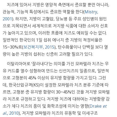
치즈에 있어서 지방은 영양적 측면에서 중요할 뿐만 아니라,
관능적, 기능적 특성에서도 중요한 역할을 한다(
Mistry,
2001
). 하지만, 지방이 고혈압, 당뇨병 등 주요 성인병의 원인
으로 지목되면서 세계적으로 저지방 식품에 대한 소비자 선호
가 높아지고 있으며, 이러한 흐름에 치즈도 예외일 수는 없다.
일반적인 한국인의 1일 섭취 에너지 중 지방의 적정비율은
15~30%로(
보건복지부, 2015
), 탄수화물이나 단백질 보다 열
량이 높은 지방의 섭취는 신중히 고려할 필요가 있다.
이탈리아어로 ‘잘라내다’는 의미를 가진 모짜렐라 치즈는 우
유 커드를 열수 성형하여 만드는 신선치즈의 일종으로, 일반적
으로 고형분의 45% 이상의 유지방 함량을 가지고 있다. 그런
데, 한국산업규격(KS)이 설정한 모짜렐라 치즈 분류 기준에 따
르면, 고형분 중 유지방 함량이 30~45%인 것을 저지방 모짜렐
라 치즈로 규정하고 있다. 저지방 치즈에 대하여는 지방함량 감
소가 체다 치즈의 풍미 및 화학조성에 미치는 영향(
Drake
et
al.
, 2010
), 저지방 모짜렐라 치즈의 유동학 및 미세구조