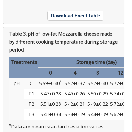
Download Excel Table
Table 3.
pH of low-fat Mozzarella cheese made
by different cooking temperature during storage
period
Treatments
Storage time (day)
0
4
8
12
*
pH
C
5.59±0.40
5.57±0.37
5.57±0.40
5.72±0.29
T1
5.47±0.28
5.49±0.26
5.50±0.29
5.74±0.19
T2
5.51±0.28
5.42±0.21
5.49±0.22
5.72±0.22
T3
5.41±0.34
5.34±0.19
5.44±0.09
5.67±0.25
*
Data are mean±standard deviation values.