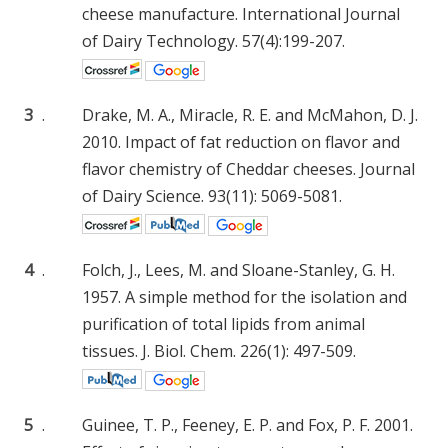
cheese manufacture. International Journal
of Dairy Technology. 57(4):199-207.
3
.
Drake, M. A., Miracle, R. E. and McMahon, D. J.
2010. Impact of fat reduction on flavor and
flavor chemistry of Cheddar cheeses. Journal
of Dairy Science. 93(11): 5069-5081.
4
.
Folch, J., Lees, M. and Sloane-Stanley, G. H.
1957. A simple method for the isolation and
purification of total lipids from animal
tissues. J. Biol. Chem. 226(1): 497-509.
5
.
Guinee, T. P., Feeney, E. P. and Fox, P. F. 2001.