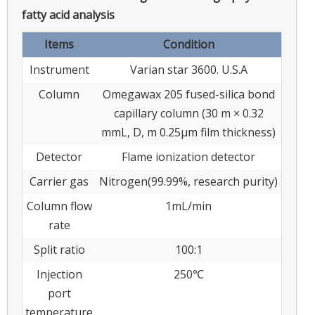
fatty acid analysis
Items
Condition
Instrument
Varian star 3600. U.S.A
Column
Omegawax 205 fused-silica bond
capillary column (30 m × 0.32
mmL, D, m 0.25μm film thickness)
Detector
Flame ionization detector
Carrier gas
Nitrogen(99.99%, research purity)
Column flow
1mL/min
rate
Split ratio
100:1
Injection
250℃
port
temperature