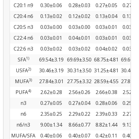
C20:1 n9
0.30±0.06
0.28±0.03
0.27±0.05
0.27±0
C20:4 n6
0.13±0.02
0.12±0.02
0.13±0.04
0.13±0
C20:5 n3
0.03±0.00
0.03±0.00
0.03±0.01
0.03±0
C22:4 n6
0.03±0.01
0.04±0.01
0.03±0.01
0.03±0
C22:6 n3
0.03±0.02
0.03±0.02
0.04±0.02
0.03±0
1)
SFA
69.54±3.19
69.69±3.50
68.75±4.81
69.60±3
2)
USFA
30.46±3.19
30.31±3.50
31.25±4.81
30.40±3
3)
MUFA
27.84±3.01
27.75±3.32
28.59±4.55
27.87±3
4)
PUFA
2.62±0.28
2.56±0.26
2.66±0.38
2.52±0
n3
0.27±0.05
0.27±0.04
0.28±0.06
0.25±0
n6
2.35±0.25
2.29±0.22
2.39±0.33
2.27±0
n6/n3
9.00±1.34
8.66±0.77
8.82±1.44
9.13±1
MUFA/SFA
0.40±0.06
0.40±0.07
0.42±0.11
0.40±0