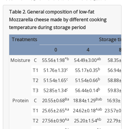
Table 2.
General composition of low-fat
Mozzarella cheese made by different cooking
temperature during storage period
Treatments
Storage time 
0
4
8
*b
ab
Moisture
C
55.56±1.98
54.49±3.00
58.35±2.4
c
b
T1
51.76±1.33
55.17±0.35
56.94±1.4
c
b
T2
51.54±1.65
51.54±0.66
58.88±1.9
c
b
T3
52.85±1.34
56.44±0.14
59.83±0.7
Ba
Bab
Protein
C
20.55±0.68
18.84±1.29
16.93±1.4
Aa
Aab
T1
25.65±2.65
24.62±0.18
23.57±0.76
Aa
Ab
T2
27.56±0.90
25.20±1.54
22.79±0.9