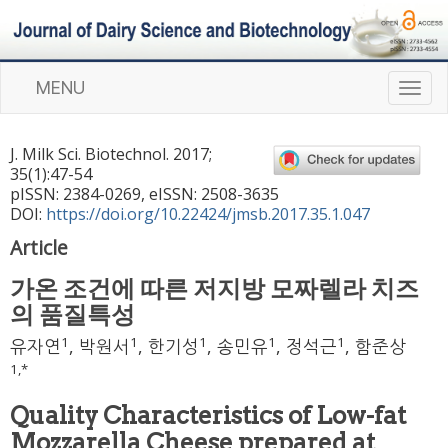
MENU
T
o
g
J. Milk Sci. Biotechnol.
2017
;
g
35
(
1
):
47
-
54
l
pISSN: 2384-0269, eISSN: 2508-3635
e
DOI:
https://doi.org/10.22424/jmsb.2017.35.1.047
n
Article
a
v
가온 조건에 따른 저지방 모짜렐라 치즈
i
의 품질특성
g
a
1
1
1
1
1
유자연
,
박원서
,
한기성
,
송민유
,
정석근
,
함준상
t
1
,
*
i
o
Quality Characteristics of Low-fat
n
Mozzarella Cheese prepared at