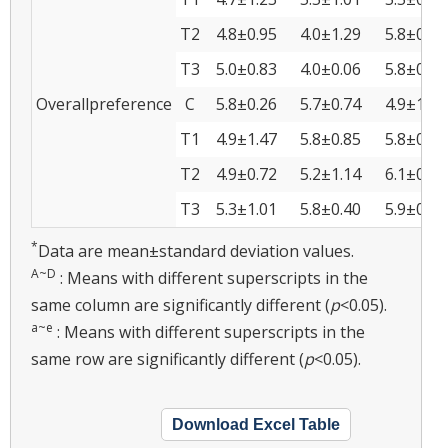
T2
4.8±0.95
4.0±1.29
5.8±0.95
T3
5.0±0.83
4.0±0.06
5.8±0.42
Overallpreference
C
5.8±0.26
5.7±0.74
4.9±1.76
T1
4.9±1.47
5.8±0.85
5.8±0.23
T2
4.9±0.72
5.2±1.14
6.1±0.75
T3
5.3±1.01
5.8±0.40
5.9±0.42
*
Data are mean±standard deviation values.
A~D
: Means with different superscripts in the
same column are significantly different (
p
<0.05).
a~e
: Means with different superscripts in the
same row are significantly different (
p
<0.05).
Download Excel Table