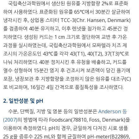
국립축산과학원에서 생산된 원유를 지방함량 2%로 표준화
하여 사용하였다. 표준화된 원유를 65℃에서 30분간 살균하여
냉각시킨 후, 상업용 스타터 TCC-3(Chr. Hansen, Denmark)
를 접종하여 40분 유지하고, 이후 렌넷을 첨가하고 45분간 정
치하였다. 생성된 커드는 1 cm 크기로 절단하여 교반 후 가온
과정을 실시하였는데, 국립축산과학원에서 모짜렐라 치즈 제
조시의 가온온도인 43℃를 각각 43(T1), 40(T2), 37(T3)℃로
나눠 처리하였다. 40분 정치시킨 후 유청을 배출하고, 커드를
열수 성형하여 15분간 염지 후 건조시켜 보존액이 담긴 용기에
포장, 냉장보관 후 지방함량을 조정하지 않은 원유를 대조구(C)
로 비교하며, 16일간 4일 간격으로 품질특성을 조사하였다.
2. 일반성분 및 pH
수분, 단백질, 지방 및 염분 등의 일반성분은
Anderson 등
(2007)
의 방법에 따라 Foodscan(78810, Foss, Denmark)을
이용하여 측정하였다. pH의 경우, 균일하게 다져진 시료 샘플
25 g을 증류수 225 mL와 함께 균질하여 pH-meter(B22869,