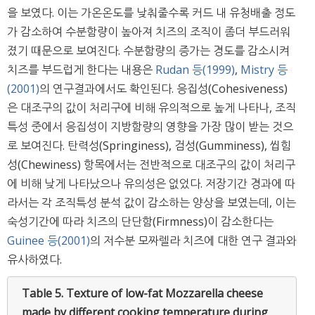
을 보였다. 이는 가온온도를 낮춰줄수록 커드 내 유청배출 정도
가 감소하여 수분함량이 높아져 치즈의 조직이 좀더 부드러워
졌기 때문으로 보여진다. 수분함량의 증가는 경도를 감소시켜
치즈를 부드럽게 한다는 내용은
Rudan 등(1999)
,
Mistry 등
(2001)
의 연구결과에서도 확인된다. 응집성(Cohesiveness)
은 대조구의 값이 처리구에 비해 유의적으로 높게 나타나, 조직
특성 중에서 응집성이 지방함량의 영향을 가장 많이 받는 것으
로 보여진다. 탄력성(Springiness), 검성(Gumminess), 씹힘
성(Chewiness) 항목에서는 전반적으로 대조구의 값이 처리구
에 비해 낮게 나타났으나 유의성은 없었다. 저장기간 경과에 따
라서는 각 조직특성 분석 값이 감소하는 양상을 보였는데, 이는
숙성기간에 따라 치즈의 단단함(Firmness)이 감소한다는
Guinee 등(2001)
의 저수분 모짜렐라 치즈에 대한 연구 결과와
유사하였다.
Table 5.
Texture of low-fat Mozzarella cheese
made by different cooking temperature during