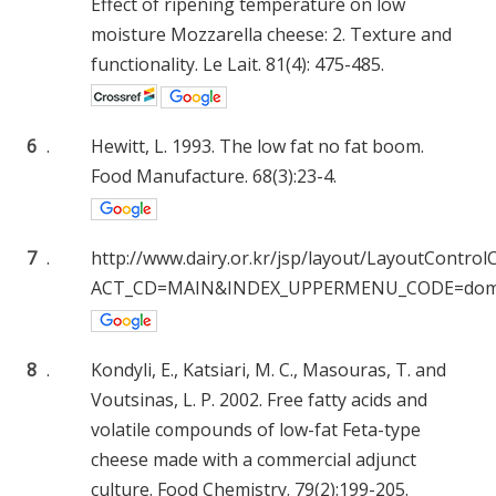
Effect of ripening temperature on low
moisture Mozzarella cheese: 2. Texture and
functionality. Le Lait. 81(4): 475-485.
6
.
Hewitt, L. 1993. The low fat no fat boom.
Food Manufacture. 68(3):23-4.
7
.
http://www.dairy.or.kr/jsp/layout/LayoutControlCt
ACT_CD=MAIN&INDEX_UPPERMENU_CODE=domest
8
.
Kondyli, E., Katsiari, M. C., Masouras, T. and
Voutsinas, L. P. 2002. Free fatty acids and
volatile compounds of low-fat Feta-type
cheese made with a commercial adjunct
culture. Food Chemistry. 79(2):199-205.