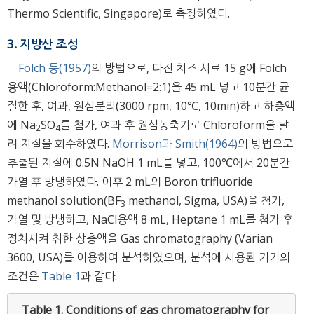
Thermo Scientific, Singapore)로 측정하였다.
3. 지방산 조성
Folch 등(1957)
의 방법으로, 다진 치즈 시료 15 g에 Folch
용액(Chloroform:Methanol=2:1)을 45 mL 넣고 10분간 균
질한 후, 여과, 원심분리(3000 rpm, 10℃, 10min)하고 하층액
에 Na
SO
를 첨가, 여과 후 원심농축기로 Chloroform을 날
2
4
려 지질을 회수하였다.
Morrison과 Smith(1964)
의 방법으로
추출된 지질에 0.5N NaOH 1 mL를 넣고, 100℃에서 20분간
가열 후 방냉하였다. 이후 2 mL의 Boron trifluoride
methanol solution(BF
methanol, Sigma, USA)을 첨가,
3
가열 및 방냉하고, NaCl용액 8 mL, Heptane 1 mL를 첨가 후
정치시켜 취한 상층액을 Gas chromatography (Varian
3600, USA)를 이용하여 분석하였으며, 분석에 사용된 기기의
조건은
Table 1
과 같다.
Table 1.
Conditions of gas chromatography for