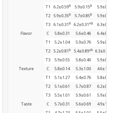
B
B
T1
6.2±0.59
5.9±0.15
5.9±0.66
B
B
T2
5.9±0.35
5.7±0.85
5.9±0.57
B
AB
T3
6.1±0.31
6.2±0.31
6.3±0.35
Flavor
C
5.8±0.31
5.6±0.46
6.4±0.75
T1
5.2±1.04
5.9±0.76
5.9±0.35
b
ab
a
T2
5.2±0.81
5.4±0.89
6.3±0.85
T3
5.9±0.55
5.8±0.40
5.9±0.31
Texture
C
5.8±0.14
5.3±1.00
4.6±1.48
T1
5.1±1.27
5.4±0.76
5.8±0.12
T2
5.1±0.61
5.7±0.87
6.2±0.60
T3
5.5±1.01
5.9±0.61
5.9±0.15
Taste
C
5.7±0.31
5.6±0.69
4.9±1.85
T1
4.7±1.23
5.5±1.01
5.5±0.21