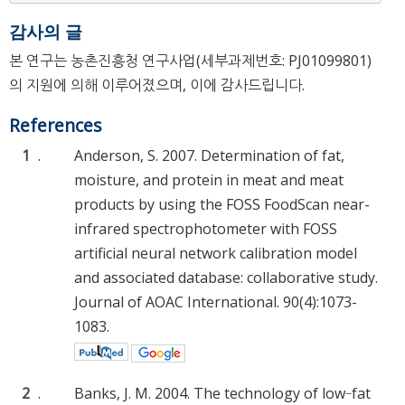
감사의 글
본 연구는 농촌진흥청 연구사업(세부과제번호: PJ01099801)
의 지원에 의해 이루어졌으며, 이에 감사드립니다.
References
1
.
Anderson, S. 2007. Determination of fat,
moisture, and protein in meat and meat
products by using the FOSS FoodScan near-
infrared spectrophotometer with FOSS
artificial neural network calibration model
and associated database: collaborative study.
Journal of AOAC International. 90(4):1073-
1083.
2
.
Banks, J. M. 2004. The technology of low‐fat